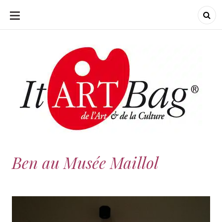
ALLER
AU
CONTENU
ItArtBag
ItArtBag
Le webmag de l'art
et de la culture
Ben au Musée Maillol