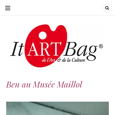
ALLER
AU
CONTENU
ItArtBag
ItArtBag
Le webmag de l'art
et de la culture
Ben au Musée Maillol