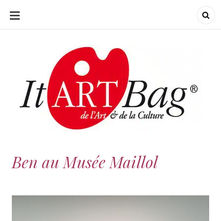
ALLER
AU
CONTENU
ItArtBag
ItArtBag
Le webmag de l'art
et de la culture
Ben au Musée Maillol