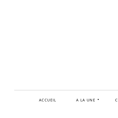
ALLER
AU
CONTENU
ACCUEIL
A LA UNE
C