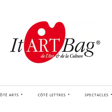
ItArtB
Le webmag de l'art et
de la culture
ÔTÉ ARTS
CÔTÉ LETTRES
SPECTACLES