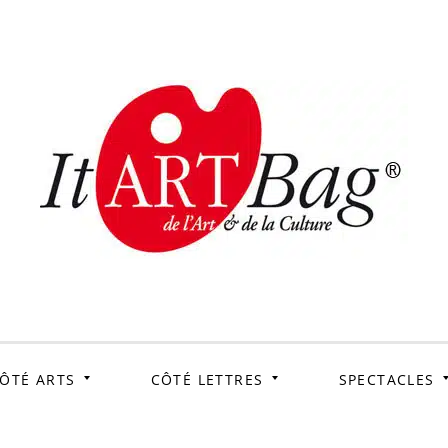
ItArtB
Le webmag de l'art et
de la culture
ÔTÉ ARTS
CÔTÉ LETTRES
SPECTACLES