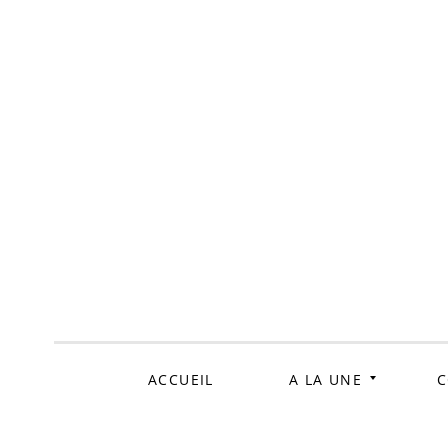
ALLER
AU
CONTENU
ACCUEIL
A LA UNE
C