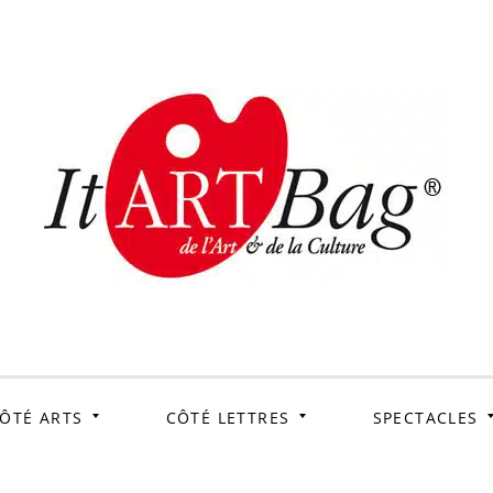
ItArtB
Le webmag de l'art et
de la culture
ÔTÉ ARTS
CÔTÉ LETTRES
SPECTACLES