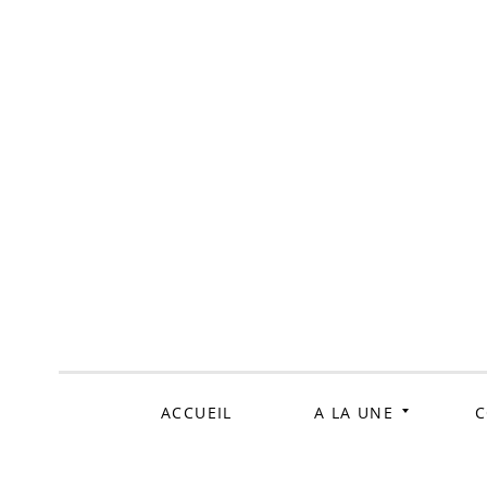
ALLER
AU
CONTENU
ACCUEIL
A LA UNE
C