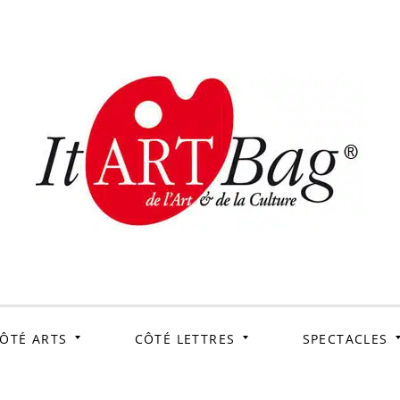
ItArtB
Le webmag de l'art et
de la culture
ÔTÉ ARTS
CÔTÉ LETTRES
SPECTACLES