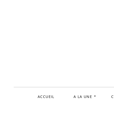
ALLER
AU
CONTENU
ACCUEIL
A LA UNE
C