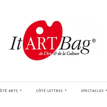
ItArtB
Le webmag de l'art et
de la culture
ÔTÉ ARTS
CÔTÉ LETTRES
SPECTACLES