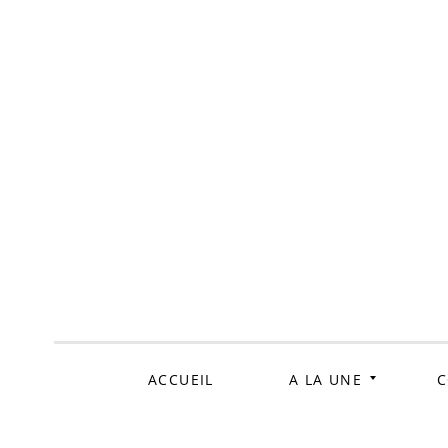
ALLER
AU
CONTENU
ACCUEIL
A LA UNE
C