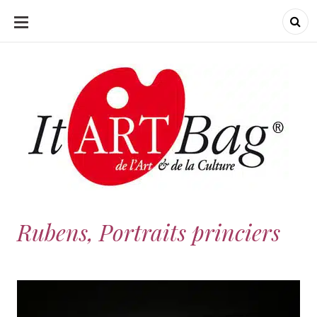
ALLER
AU
CONTENU
ItArtBag
ItArtBag
Le webmag de l'art
et de la culture
Rubens, Portraits princiers