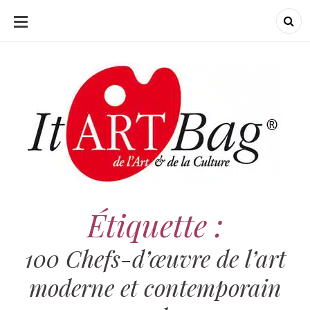
ALLER
AU
CONTENU
ItArtBag
ItArtBag
Le webmag de l'art
et de la culture
Étiquette :
100 Chefs-d’œuvre de l’art
moderne et contemporain