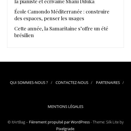
la pianiste et écrivaine Shani Diluka
École Camondo Méditerranée : construire
des espaces, penser les usages
Cette année, la Samaritaine s’offre un été
brésilien
QUI SOMMES-NOUS ?
CONTACTEZ-NOUS
PARTENAIRES
MENTIONS LÉGALES
© ItArtBag –
Fièrement propulsé par WordPress
-
Theme: Silk Lite by
Pixelgrade
.