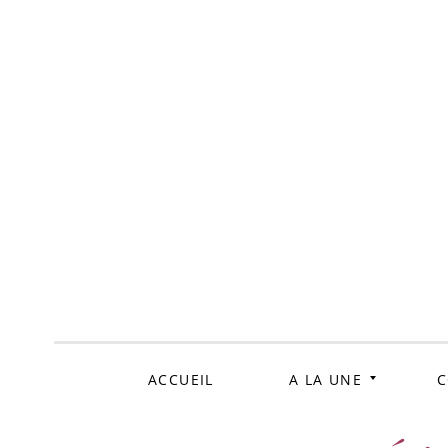
ALLER
AU
CONTENU
ACCUEIL
A LA UNE
C