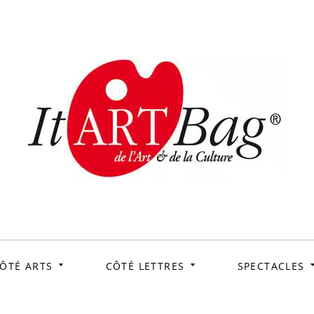
ItArtB
Le webmag de l'art et
de la culture
ÔTÉ ARTS
CÔTÉ LETTRES
SPECTACLES