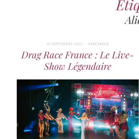
Étiq
Ali
16 SEPTEMBRE 2022
SPECTACLE
Drag Race France : Le Live-
Show Légendaire