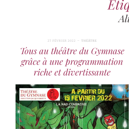
Étiq
Al
27 FÉVRIER 2022
THÉÂTRE
Tous au théâtre du Gymnase
grâce à une programmation
riche et divertissante