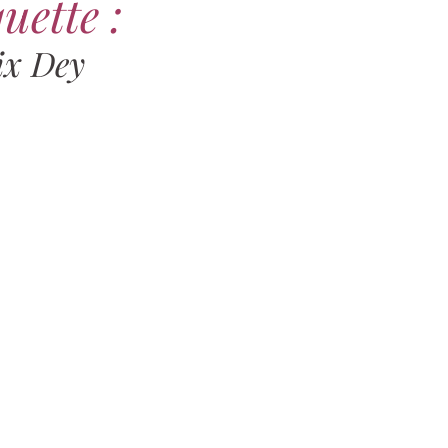
uette :
ix Dey