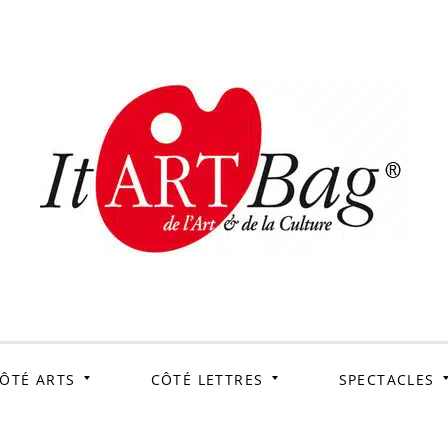
ItArtB
Le webmag de l'art et
de la culture
ÔTÉ ARTS
CÔTÉ LETTRES
SPECTACLES