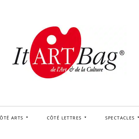
ItArtB
Le webmag de l'art et
de la culture
ÔTÉ ARTS
CÔTÉ LETTRES
SPECTACLES