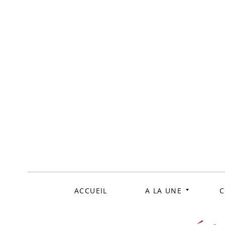
ALLER
AU
CONTENU
ACCUEIL
A LA UNE
C