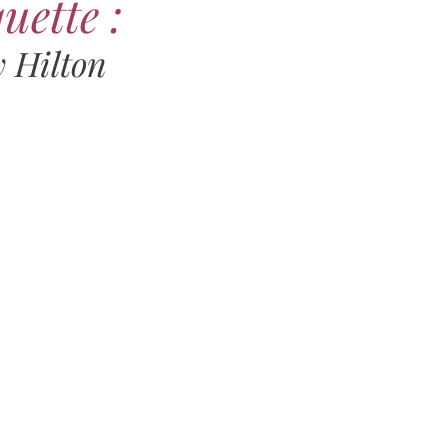
uette :
 Hilton