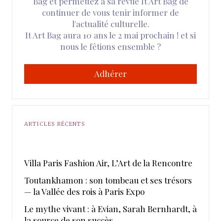
Bag et permettez à sa revue It Art Bag de
continuer de vous tenir informer de
l'actualité culturelle.
It Art Bag aura 10 ans le 2 mai prochain ! et si
nous le fêtions ensemble ?
Adhérer
ARTICLES RÉCENTS
​Villa Paris Fashion Air, ​L’Art de la Rencontre
Toutankhamon : son tombeau et ses trésors
— la Vallée des rois à Paris Expo
Le mythe vivant : à Evian, Sarah Bernhardt, à
la source de son succès