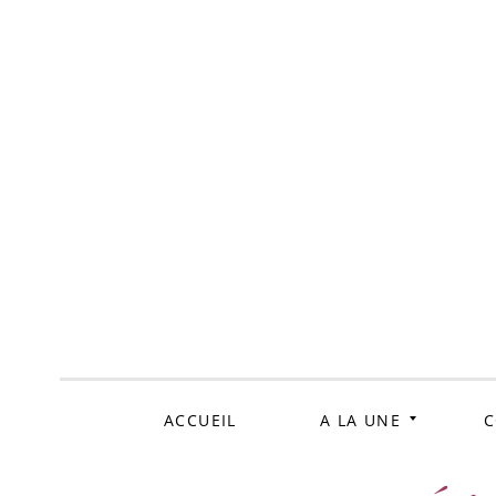
ALLER
AU
CONTENU
ACCUEIL
A LA UNE
C