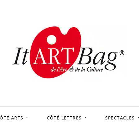
ItArtB
Le webmag de l'art et
de la culture
ÔTÉ ARTS
CÔTÉ LETTRES
SPECTACLES