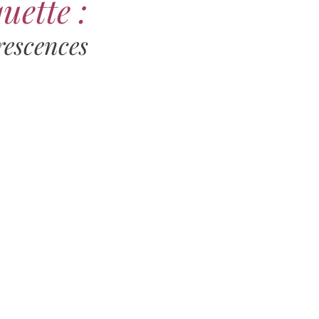
uette :
rescences