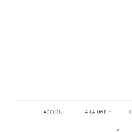
ALLER
AU
CONTENU
ACCUEIL
A LA UNE
C