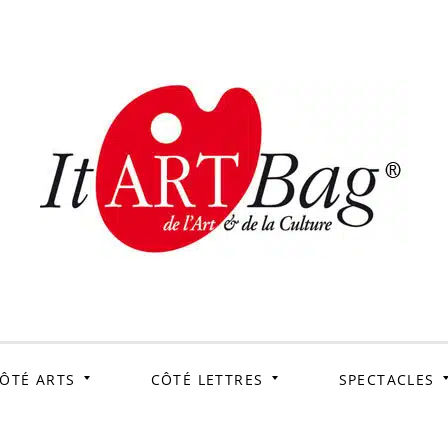
ItArtB
Le webmag de l'art et
de la culture
ÔTÉ ARTS
CÔTÉ LETTRES
SPECTACLES