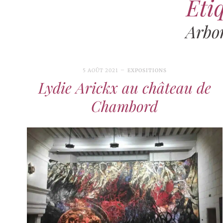
Étiq
Arbo
5 AOÛT 2021
EXPOSITIONS
Lydie Arickx au château de
Chambord