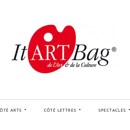
ItArtB
Le webmag de l'art et
de la culture
ÔTÉ ARTS
CÔTÉ LETTRES
SPECTACLES