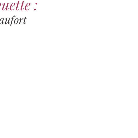
uette :
aufort