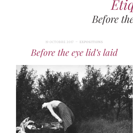
Étiq
Before the
19 OCTOBRE 2017
EXPOSITIONS
Before the eye lid’s laid