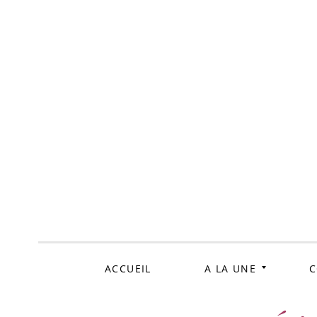
ALLER
AU
CONTENU
ACCUEIL
A LA UNE
C