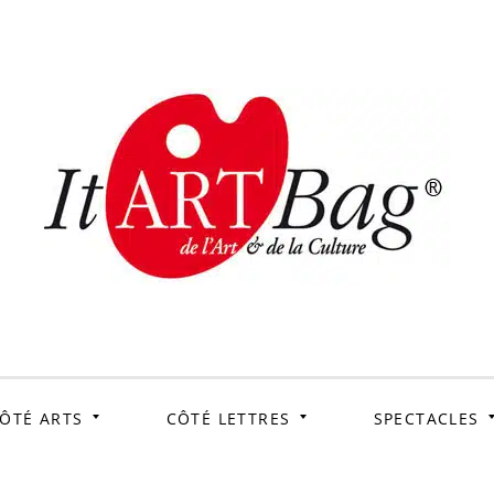
ItArtB
Le webmag de l'art et
de la culture
ÔTÉ ARTS
CÔTÉ LETTRES
SPECTACLES