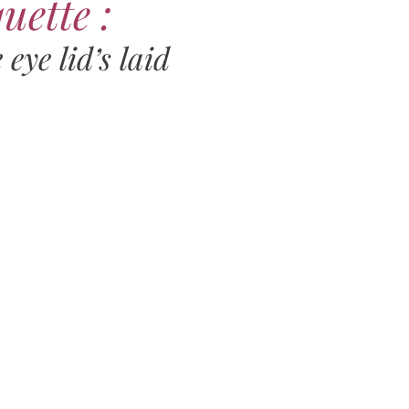
uette :
 eye lid’s laid