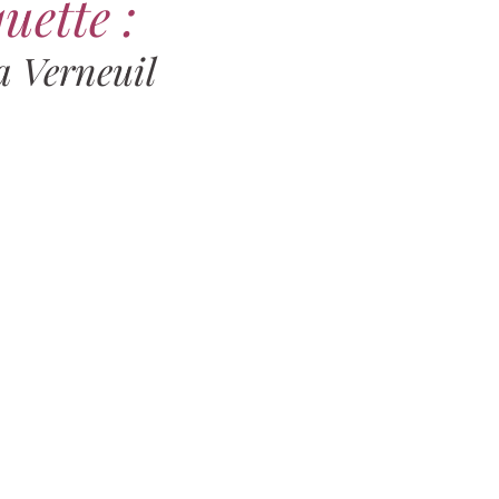
uette :
a Verneuil