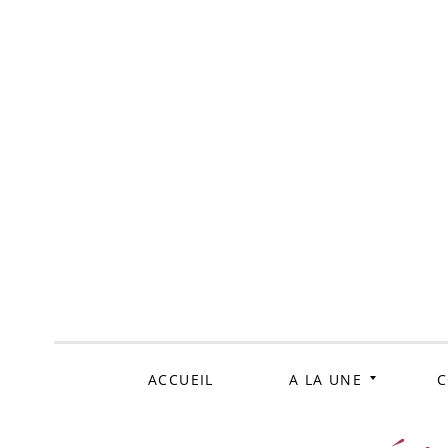
ALLER
AU
CONTENU
ACCUEIL
A LA UNE
C