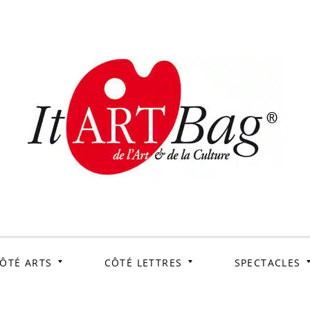
ItArtB
Le webmag de l'art et
de la culture
ÔTÉ ARTS
CÔTÉ LETTRES
SPECTACLES