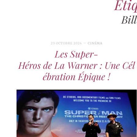
Étiq
Bil
23 OCTOBRE 2024
CINÉMA
Les Super-
Héros de La Warner : Une Cél
ébration Épique !