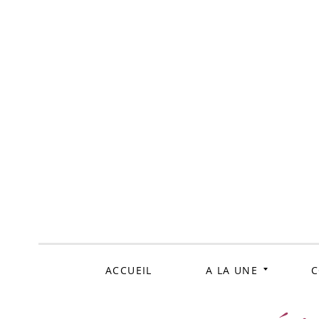
ALLER
AU
CONTENU
ACCUEIL
A LA UNE
C