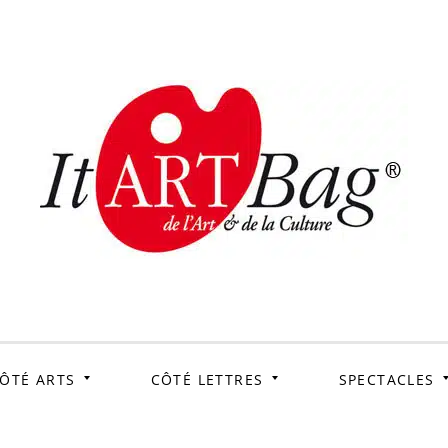
ItArtB
Le webmag de l'art et
de la culture
ÔTÉ ARTS
CÔTÉ LETTRES
SPECTACLES