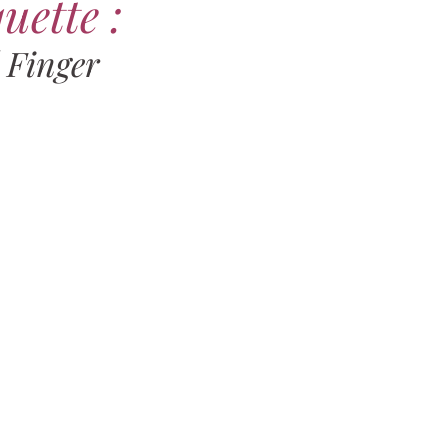
uette :
l Finger