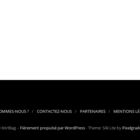
SOMMES-NOUS ?
CONTACTEZ-NOUS
PARTENAIRES
MENTIONS LÉ
 ItArtBag –
Fièrement propulsé par WordPress
-
Theme: Silk Lite by
Pixelgrad