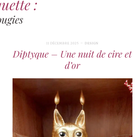
uette :
ougies
11 DÉCEMBRE 2025
DESIGN
Diptyque – Une nuit de cire et
d’or