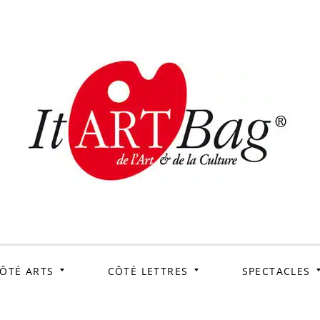
ItArtB
Le webmag de l'art et
de la culture
ÔTÉ ARTS
CÔTÉ LETTRES
SPECTACLES