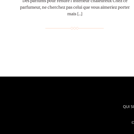
Des parfums pour rendre l’intérieur chaleureux Chez ce
parfumeur, ne cherchez pas celui que vous aimeriez porter
mais […]
QUI 
©