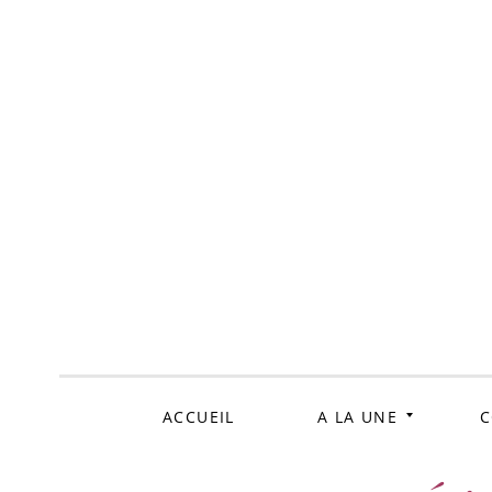
ALLER
AU
CONTENU
ACCUEIL
A LA UNE
C