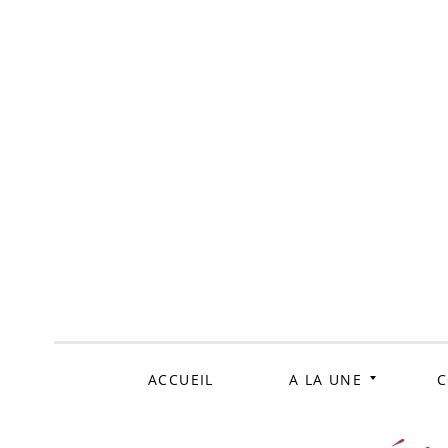
ALLER
AU
CONTENU
ACCUEIL
A LA UNE
C