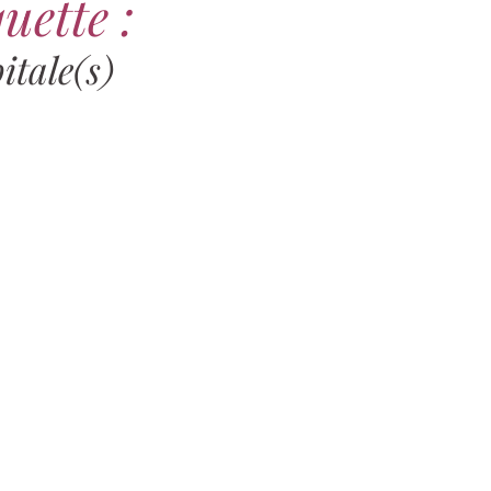
uette :
itale(s)