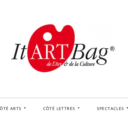
ItArtB
Le webmag de l'art et
de la culture
ÔTÉ ARTS
CÔTÉ LETTRES
SPECTACLES