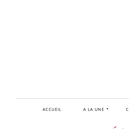
ALLER
AU
CONTENU
ACCUEIL
A LA UNE
C