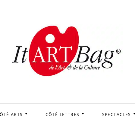
ItArtB
Le webmag de l'art et
de la culture
ÔTÉ ARTS
CÔTÉ LETTRES
SPECTACLES