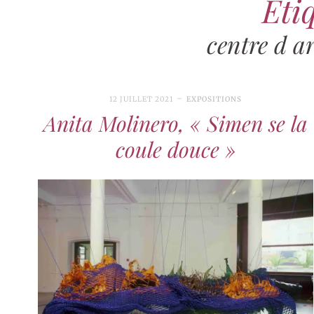
Étiq
centre d ar
12 JUILLET 2021
EXPOSITIONS
Anita Molinero, « Simen se la
coule douce »