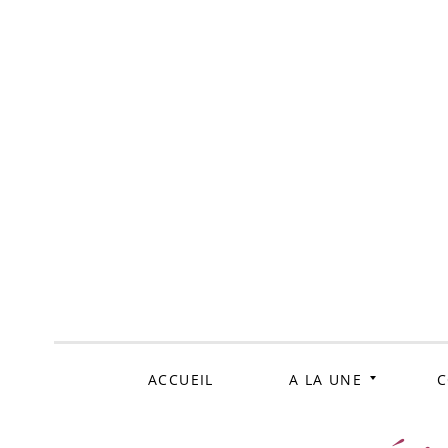
ALLER
AU
CONTENU
ACCUEIL
A LA UNE
C