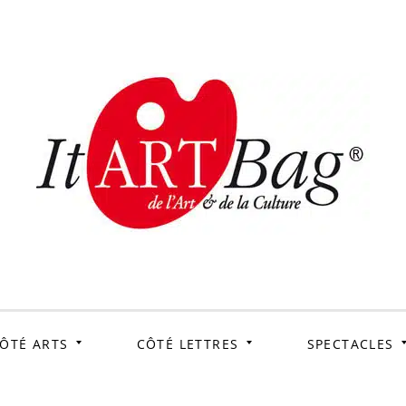
ItArtB
Le webmag de l'art et
de la culture
ÔTÉ ARTS
CÔTÉ LETTRES
SPECTACLES