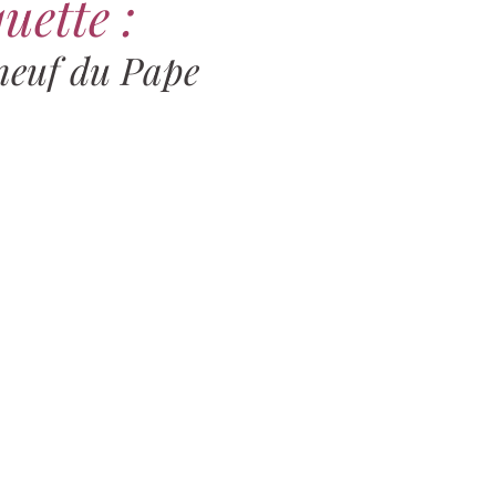
uette :
euf du Pape