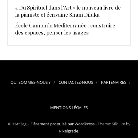
« Du Spirituel dans l’Art » le nouveau livre de
la pianiste et écrivaine Shani Diluka
École Camondo Méditerranée : construire
des espaces, penser les usages
QUI SOMMES-NOUS ?
CONTACTEZ-NOUS
PARTENAIRES
MENTIONS LÉGALES
© ItArtBag –
Fièrement propulsé par WordPress
-
Theme: Silk Lite by
Pixelgrade
.