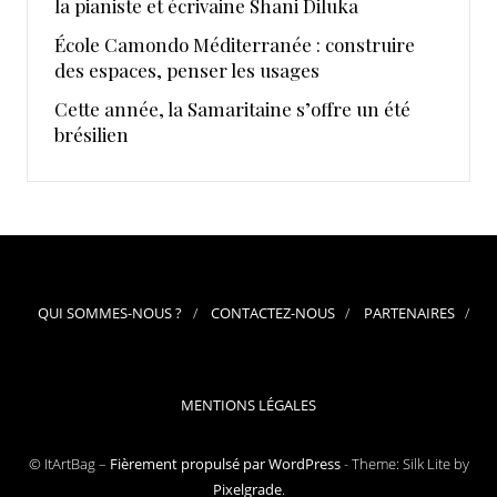
la pianiste et écrivaine Shani Diluka
École Camondo Méditerranée : construire
des espaces, penser les usages
Cette année, la Samaritaine s’offre un été
brésilien
QUI SOMMES-NOUS ?
CONTACTEZ-NOUS
PARTENAIRES
MENTIONS LÉGALES
© ItArtBag –
Fièrement propulsé par WordPress
-
Theme: Silk Lite by
Pixelgrade
.