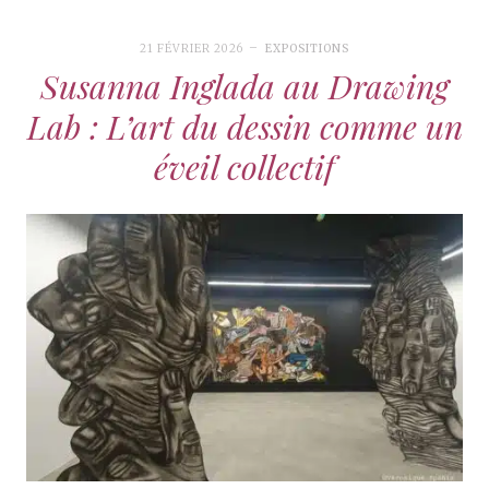
21 FÉVRIER 2026
EXPOSITIONS
Susanna Inglada au Drawing
Lab : L’art du dessin comme un
éveil collectif