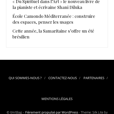
« Du Spirituel dans l’Art » le nouveau livre de
la pianiste et écrivaine Shani Diluka
École Camondo Méditerranée : construire
des espaces, penser les usages
Cette année, la Samaritaine s’offre un été
brésilien
QUI SOMMES-NOUS ?
CONTACTEZ-NOUS
PARTENAIRES
MENTIONS LÉGALES
© ItArtBag –
Fièrement propulsé par WordPress
-
Theme: Silk Lite by