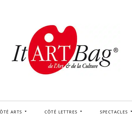
ItArtB
Le webmag de l'art et
de la culture
ÔTÉ ARTS
CÔTÉ LETTRES
SPECTACLES