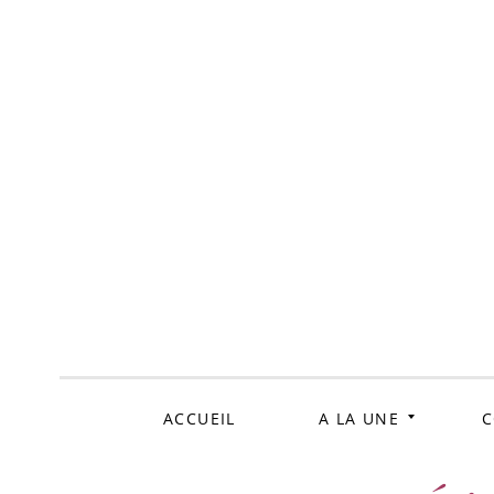
ALLER
AU
CONTENU
ACCUEIL
A LA UNE
C