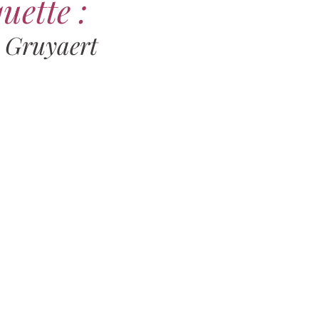
uette :
 Gruyaert