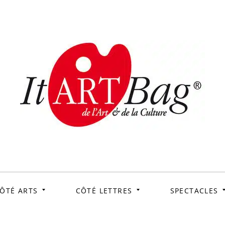
ItArtB
Le webmag de l'art et
de la culture
ÔTÉ ARTS
CÔTÉ LETTRES
SPECTACLES