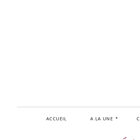
ALLER
AU
CONTENU
ACCUEIL
A LA UNE
C