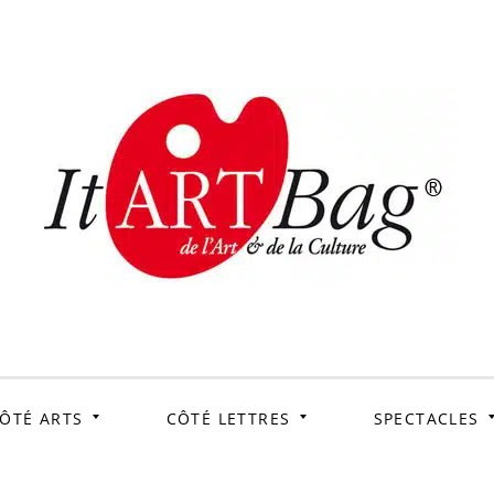
ItArtB
Le webmag de l'art et
de la culture
ÔTÉ ARTS
CÔTÉ LETTRES
SPECTACLES