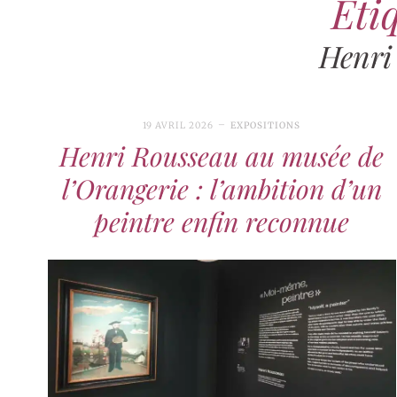
Étiq
Henri
19 AVRIL 2026
EXPOSITIONS
Henri Rousseau au musée de
l’Orangerie : l’ambition d’un
peintre enfin reconnue