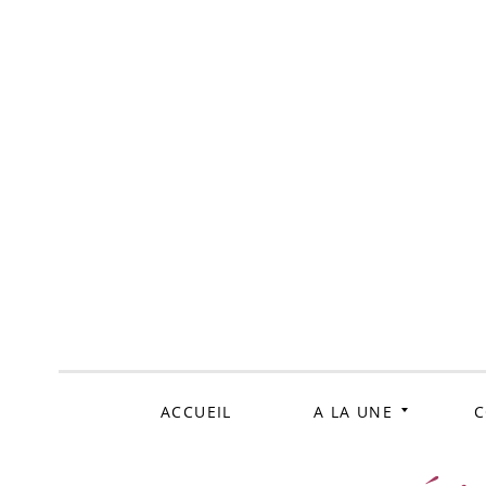
ALLER
AU
CONTENU
ACCUEIL
A LA UNE
C