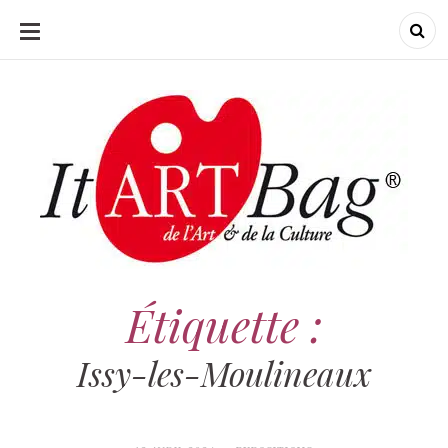
ALLER
AU
CONTENU
ItArtBag
ItArtBag
Le webmag de l'art
et de la culture
Étiquette :
Issy-les-Moulineaux