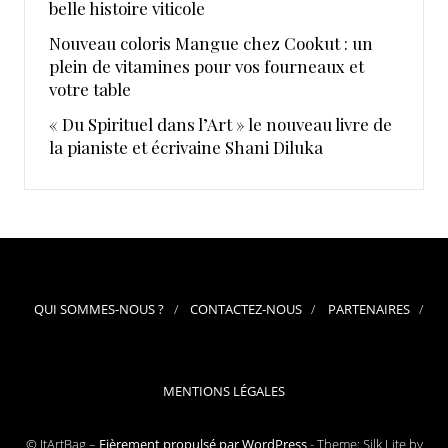
belle histoire viticole
Nouveau coloris Mangue chez Cookut : un
plein de vitamines pour vos fourneaux et
votre table
« Du Spirituel dans l’Art » le nouveau livre de
la pianiste et écrivaine Shani Diluka
QUI SOMMES-NOUS ?
CONTACTEZ-NOUS
PARTENAIRES
MENTIONS LÉGALES
© ItArtBag –
Fièrement propulsé par WordPress
-
Theme: Silk Lite by