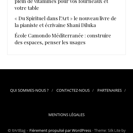
plein de vitamines pour vos fourneaux et
votre table
« Du Spirituel dans l’Art » le nouveau livre de
la pianiste et écrivaine Shani Diluka
École Camondo Méditerranée : construire
des espaces, penser les usages
QUI SOMMES-NOUS ?
CONTACTEZ-NOUS
PARTENAIRES
MENTIONS LÉGALES
© ItArtBag –
Fièrement propulsé par WordPress
-
Theme: Silk Lite by