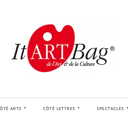
ItArtB
Le webmag de l'art et
de la culture
ÔTÉ ARTS
CÔTÉ LETTRES
SPECTACLES