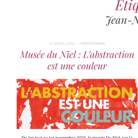
Étiq
Jean-N
27 AVRIL 2026
EXPOSITIONS
Musée du Niel : L’abstraction
est une couleur
Du 1er mai au 1er novembre 2026, le musée Du Niel, sur la