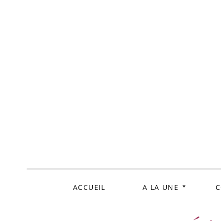
ALLER
AU
CONTENU
ACCUEIL
A LA UNE
C