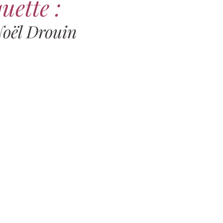
uette :
oël Drouin