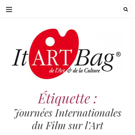
ALLER
AU
CONTENU
ItArtBag
ItArtBag
Le webmag de l'art
et de la culture
Étiquette :
Journées Internationales
du Film sur l’Art