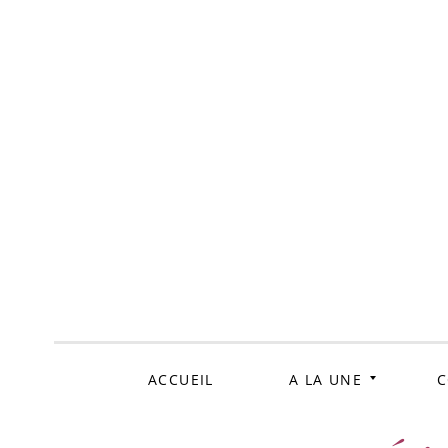
ALLER
AU
CONTENU
ACCUEIL
A LA UNE
C