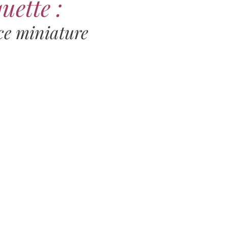
uette :
ce miniature