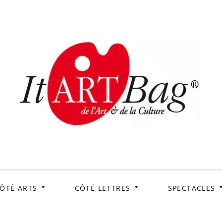
ItArtB
Le webmag de l'art et
de la culture
ÔTÉ ARTS
CÔTÉ LETTRES
SPECTACLES