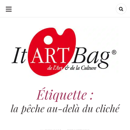
ALLER
AU
CONTENU
ItArtBag
ItArtBag
Le webmag de l'art
et de la culture
Étiquette :
la pêche au-delà du cliché