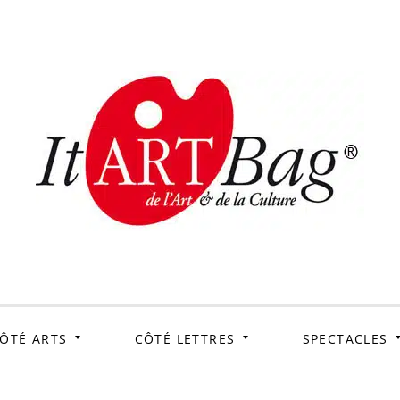
ItArtB
Le webmag de l'art et
de la culture
ÔTÉ ARTS
CÔTÉ LETTRES
SPECTACLES