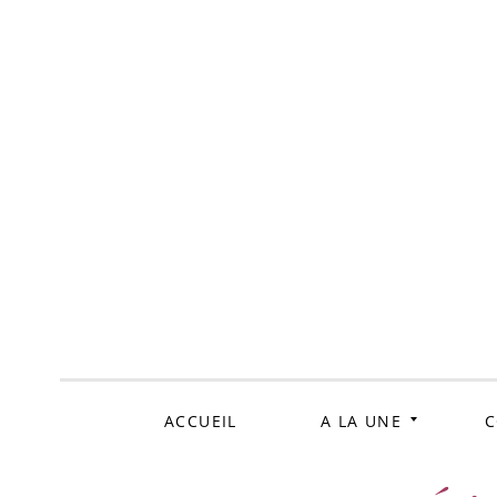
ALLER
AU
CONTENU
ACCUEIL
A LA UNE
C