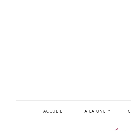
ALLER
AU
CONTENU
ACCUEIL
A LA UNE
C