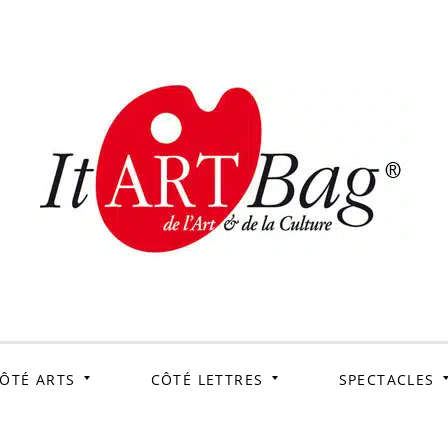
ItArtB
Le webmag de l'art et
de la culture
ÔTÉ ARTS
CÔTÉ LETTRES
SPECTACLES