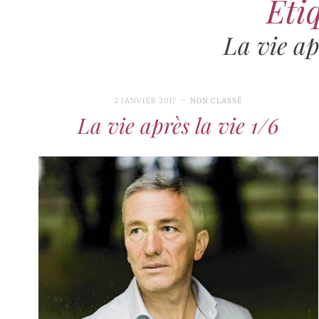
Étiq
La vie ap
2 JANVIER 2017
NON CLASSÉ
La vie après la vie 1/6