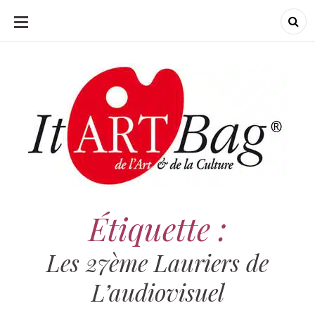
ALLER
AU
CONTENU
ItArtBag
ItArtBag
Le webmag de l'art
et de la culture
Étiquette :
Les 27ème Lauriers de
L’audiovisuel