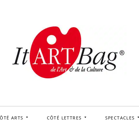
ItArtB
Le webmag de l'art et
de la culture
ÔTÉ ARTS
CÔTÉ LETTRES
SPECTACLES