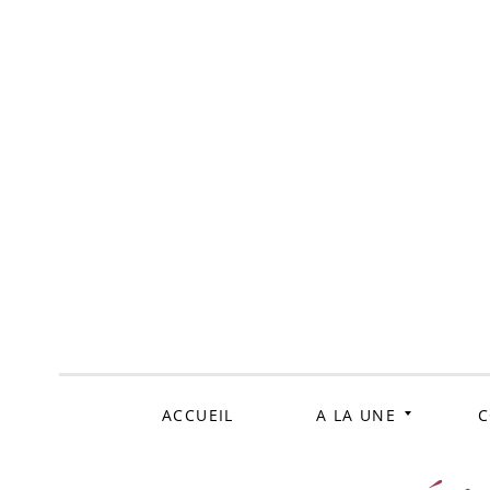
ALLER
AU
CONTENU
ACCUEIL
A LA UNE
C