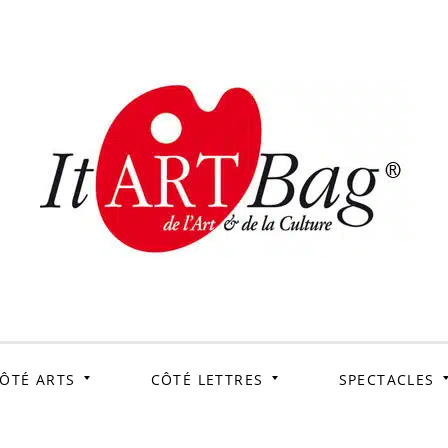
ItArtB
Le webmag de l'art et
de la culture
ÔTÉ ARTS
CÔTÉ LETTRES
SPECTACLES