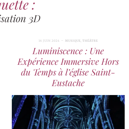
uette :
isation 3D
16 JUIN 2024
MUSIQUE
,
THÉÂTRE
Luminiscence : Une
Expérience Immersive Hors
du Temps à l’église Saint-
Eustache