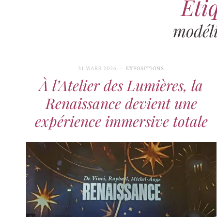
Étiq
modél
31 MARS 2026
EXPOSITIONS
À l’Atelier des Lumières, la
Renaissance devient une
expérience immersive totale