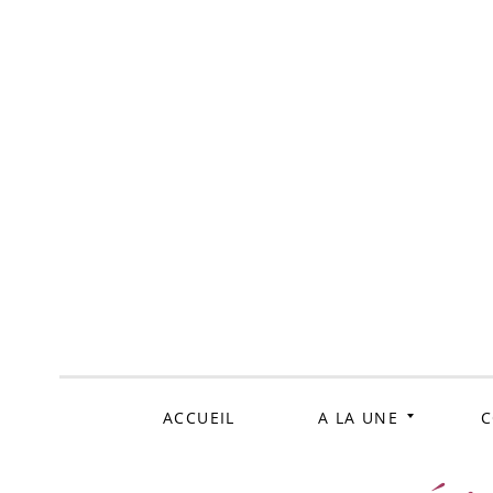
ALLER
AU
CONTENU
ACCUEIL
A LA UNE
C