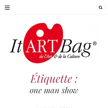
ALLER
AU
CONTENU
ItArtBag
ItArtBag
Le webmag de l'art
et de la culture
Étiquette :
one man show