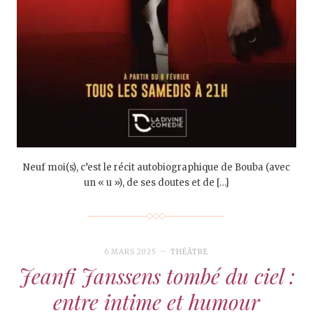
Neuf moi(s), c’est le récit autobiographique de Bouba (avec
un « u »), de ses doutes et de […]
6 MARS 2025
THÉÂTRE
Jeanfi Janssens tombé du ciel :
entre intime et humour