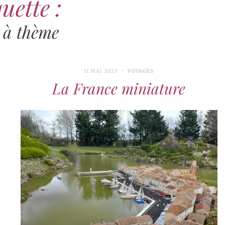
uette :
 à thème
11 MAI 2023
VOYAGES
La France miniature