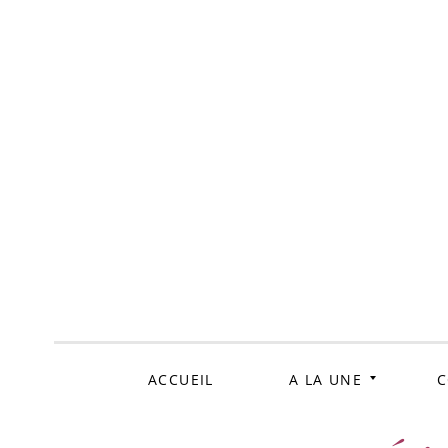
ALLER
AU
CONTENU
ACCUEIL
A LA UNE
C