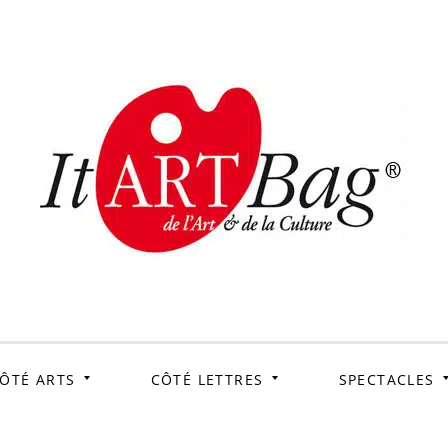
ItArtB
Le webmag de l'art et
de la culture
ÔTÉ ARTS
CÔTÉ LETTRES
SPECTACLES