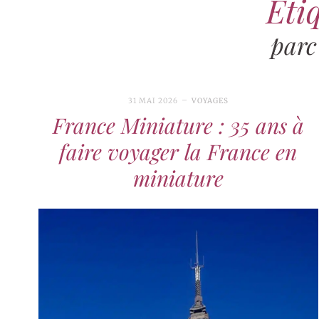
Étiq
parc
31 MAI 2026
VOYAGES
France Miniature : 35 ans à
faire voyager la France en
miniature