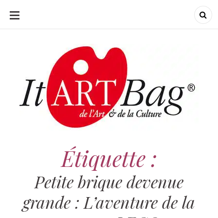
ALLER
AU
CONTENU
ItArtBag
ItArtBag
Le webmag de l'art
et de la culture
Étiquette :
Petite brique devenue
grande : L’aventure de la