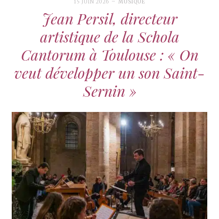
15 JUIN 2026
MUSIQUE
Jean Persil, directeur
artistique de la Schola
Cantorum à Toulouse : « On
veut développer un son Saint-
Sernin »