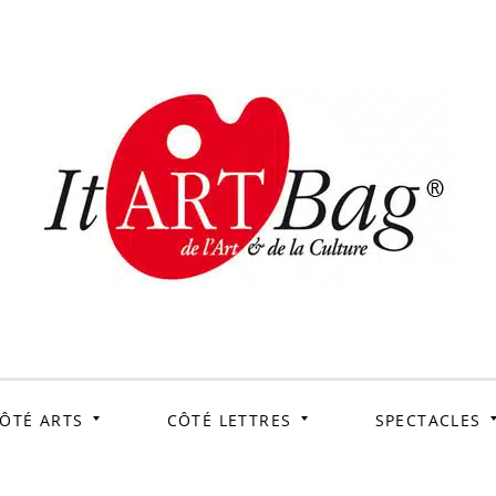
ItArtB
Le webmag de l'art et
de la culture
ÔTÉ ARTS
CÔTÉ LETTRES
SPECTACLES