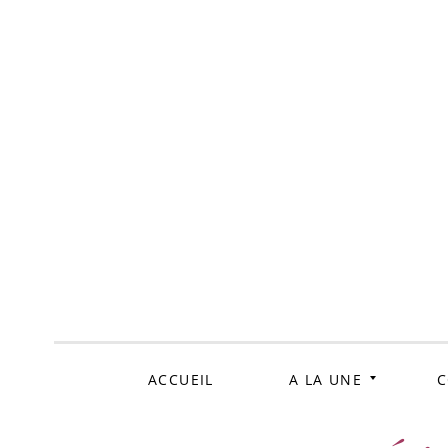
ALLER
AU
CONTENU
ACCUEIL
A LA UNE
C