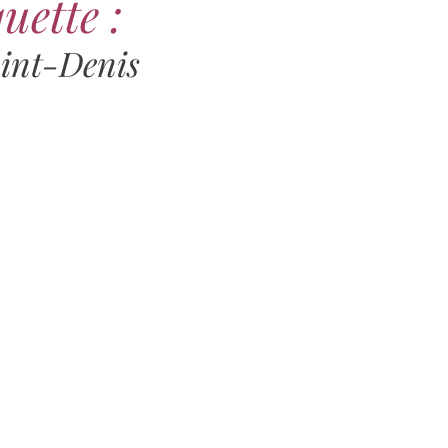
uette :
aint-Denis