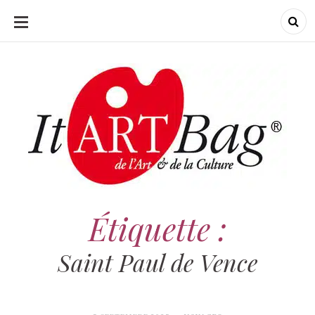
ALLER
AU
CONTENU
ItArtBag
ItArtBag
Le webmag de l'art
et de la culture
Étiquette :
Saint Paul de Vence